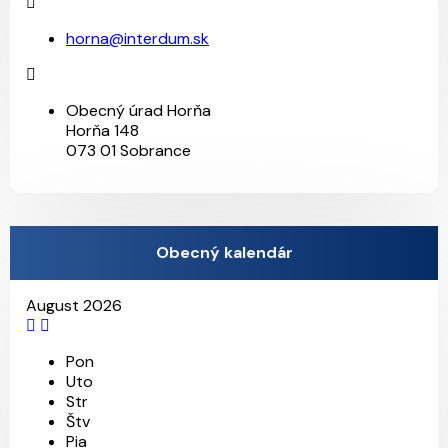
horna@interdum.sk
Obecný úrad Horňa
Horňa 148
073 01 Sobrance
Obecný kalendár
August 2026
Pon
Uto
28
14
13
31
Str
Štv
Pia